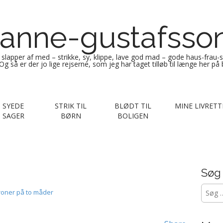
anne-gustafsso
g slapper af med – strikke, sy, klippe, lave god mad – gode haus-frau-
Og så er der jo lige rejserne, som jeg har taget tilløb til længe her på
SYEDE
STRIK TIL
BLØDT TIL
MINE LIVRETT
SAGER
BØRN
BOLIGEN
Søg
Søg
troner på to måder
efter: