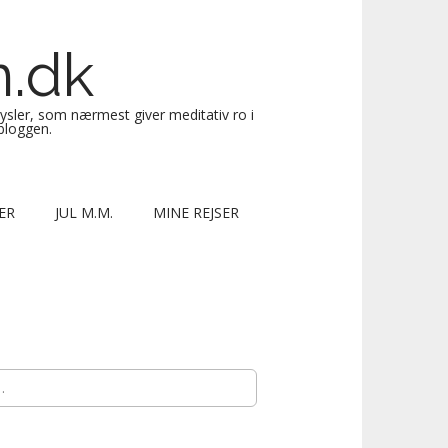
n.dk
sysler, som nærmest giver meditativ ro i
 bloggen.
ER
JUL M.M.
MINE REJSER