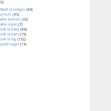
nu
Blødt til boligen
(64)
Jul m.m.
(33)
Mine livretter
(32)
Mine rejser
(7)
Strik til baby
(64)
Strik til børn
(19)
Strik til dig
(152)
Syede sager
(13)