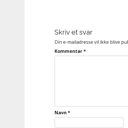
n
t
P
o
s
t
Skriv et svar
n
Din e-mailadresse vil ikke blive pub
a
Kommentar
*
v
i
g
a
t
i
o
n
Navn
*