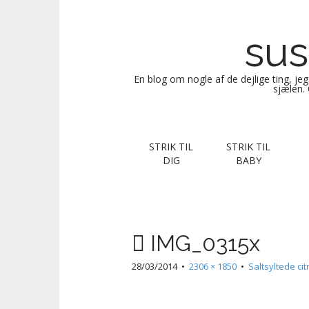
sus
En blog om nogle af de dejlige ting, je
sjælen. 
M
S
STRIK TIL
STRIK TIL
k
a
DIG
BABY
i
i
p
n
t
m
o
e
c
IMG_0315x
n
o
n
u
28/03/2014
•
2306 × 1850
•
Saltsyltede ci
t
e