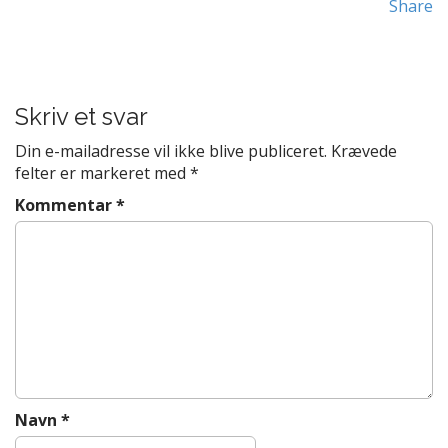
Share
t
P
e
n
o
t
s
t
Skriv et svar
n
Din e-mailadresse vil ikke blive publiceret.
Krævede
a
felter er markeret med
*
v
Kommentar
*
i
g
a
t
i
o
n
Navn
*