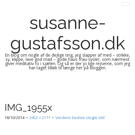
susanne-
gustafsson.dk
En blog om nogle af de dejlige ting, jeg slapper af med – strikke,
sy, klippe, lave god mad – gode haus-frau-sysler, som nærmest
giver meditativ ro i sjælen. Og så er der jo lige rejserne, som jeg
har taget tilløb til længe her på bloggen.
M
S
k
a
i
i
p
n
IMG_1955x
t
m
o
e
18/10/2014
•
2452 × 2171
•
Verdens bedste stegte sild
c
n
o
n
u