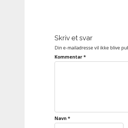
n
t
P
o
s
t
Skriv et svar
n
a
Din e-mailadresse vil ikke blive pub
v
Kommentar
*
i
g
a
t
i
o
n
Navn
*