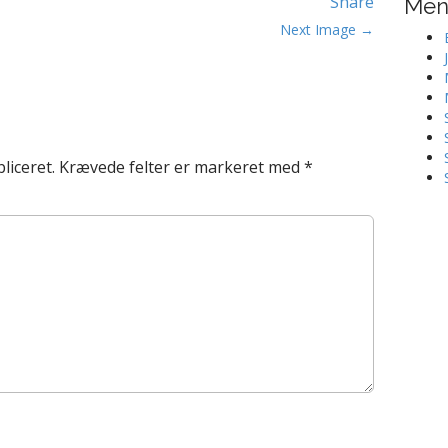
Share
Me
Next Image →
liceret.
Krævede felter er markeret med
*