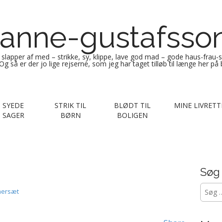
anne-gustafsso
g slapper af med – strikke, sy, klippe, lave god mad – gode haus-frau-
Og så er der jo lige rejserne, som jeg har taget tilløb til længe her på
SYEDE
STRIK TIL
BLØDT TIL
MINE LIVRETT
SAGER
BØRN
BOLIGEN
Søg
Søg
mersæt
efter: