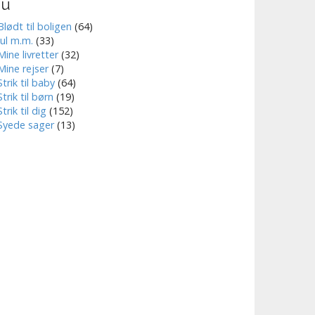
nu
Blødt til boligen
(64)
Jul m.m.
(33)
Mine livretter
(32)
Mine rejser
(7)
Strik til baby
(64)
Strik til børn
(19)
Strik til dig
(152)
Syede sager
(13)