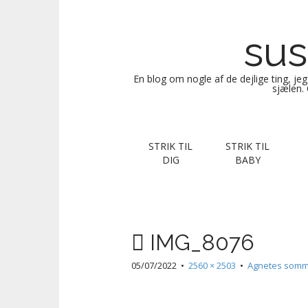
sus
En blog om nogle af de dejlige ting, je
sjælen. 
M
S
STRIK TIL
STRIK TIL
k
a
DIG
BABY
i
i
p
n
t
m
o
e
c
IMG_8076
n
o
n
u
05/07/2022
•
2560 × 2503
•
Agnetes som
t
e