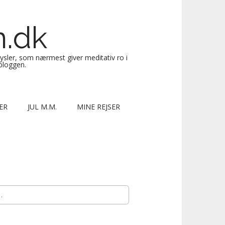
n.dk
sysler, som nærmest giver meditativ ro i
 bloggen.
ER
JUL M.M.
MINE REJSER