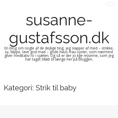
susanne-
gustafsson.dk
En blog om nogle af de dejlige ting, jeg slapper af med – strikke,
sy, klippe, lave god mad – gode haus-frau-sysler, som nærmest
giver meditativ ro i sjælen. Og så er der jo lige rejserne, som jeg
har taget tilløb til længe her på bloggen.
M
S
k
a
i
i
Kategori:
Strik til baby
p
n
t
m
o
e
c
n
o
n
u