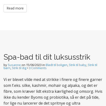
Read more
Spa-bad til dit luksusstrik
by
Susanne
on
15/06/2023
in
Blødt til boligen
,
Strik til baby
,
Strik til
børn
,
Strik til dig
•
0 Comments
Vi er blevet vilde med at strikke i finere og finere garner
som f.eks. silke, kashmir, mohair og alpaka, og det er
fibre, som kræver lidt ekstra kærlighed og omsorg. Hvis
ikke du kender Byoms og probiotika, så er det på tide,
for lige nu lancerer de det spritnye og ultra