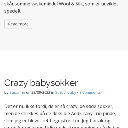
skånsomme vaskemiddel Wool & Silk, som er udviklet
specielt…
Read more
Crazy babysokker
by
Susanne
on
23/09/2022
in
Strik til baby
•
8 Comments
Det er nu ikke fordi, de er så crazy, de søde sokker,
men de strikkes på de fleksible AddiCraSyTrio pinde,
som jeg er blevet ret begejstret for. Jeg har aldrig
været kæreste med klirrende strømpepinde, så de her