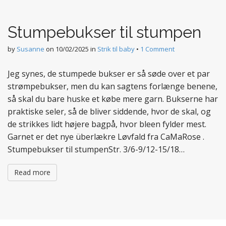
t
e
Stumpebukser til stumpen
n
t
by
Susanne
on
10/02/2025
in
Strik til baby
•
1 Comment
Jeg synes, de stumpede bukser er så søde over et par
strømpebukser, men du kan sagtens forlænge benene,
så skal du bare huske et købe mere garn. Bukserne har
praktiske seler, så de bliver siddende, hvor de skal, og
de strikkes lidt højere bagpå, hvor bleen fylder mest.
Garnet er det nye überlækre Løvfald fra CaMaRose .
Stumpebukser til stumpenStr. 3/6-9/12-15/18…
Read more