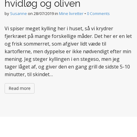
hvidløg og oliven
by
Susanne
on
28/07/2019
in
Mine livretter
•
0 Comments
Vi spiser meget kylling her i huset, så vi krydrer
fjerkræet på mange forskellige måder. Det her er en let
og frisk sommerret, som afgiver lidt væde til
kartoflerne, men dyppelse er ikke nødvendigt efter min
mening. Jeg steger kyllingen i en stegeso, men jeg
tager låget af, og giver den en gang grill de sidste 5-10
minutter, til skindet…
Read more