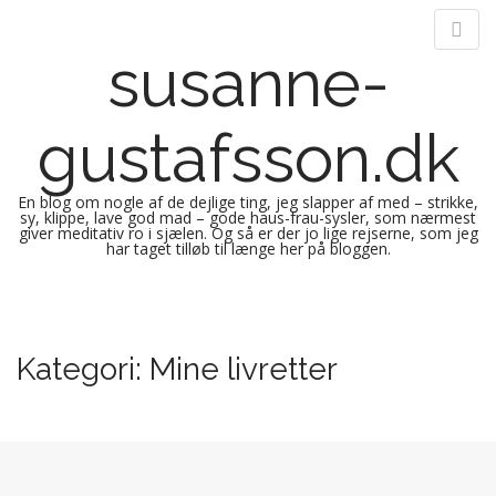
susanne-
gustafsson.dk
En blog om nogle af de dejlige ting, jeg slapper af med – strikke,
sy, klippe, lave god mad – gode haus-frau-sysler, som nærmest
giver meditativ ro i sjælen. Og så er der jo lige rejserne, som jeg
har taget tilløb til længe her på bloggen.
M
S
k
a
i
i
Kategori:
Mine livretter
p
n
t
m
o
e
c
n
o
n
u