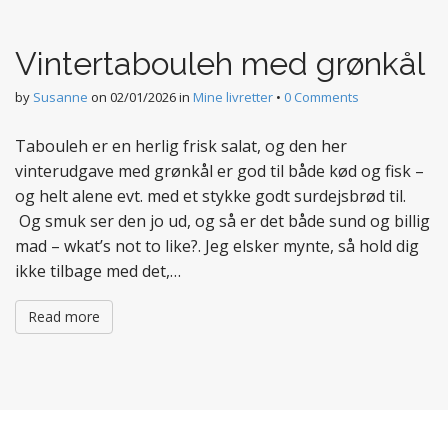
t
e
Vintertabouleh med grønkål
n
t
by
Susanne
on
02/01/2026
in
Mine livretter
•
0 Comments
Tabouleh er en herlig frisk salat, og den her
vinterudgave med grønkål er god til både kød og fisk –
og helt alene evt. med et stykke godt surdejsbrød til.
Og smuk ser den jo ud, og så er det både sund og billig
mad – wkat’s not to like?. Jeg elsker mynte, så hold dig
ikke tilbage med det,…
Read more