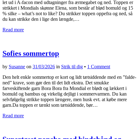
let ud i A-facon med udtagninger fra ærmegabet og ned. Toppen er
strikket i Mondials skønne Elena, som består af blød bomuld og 15
% silke – what’s not to like? Du strikker toppen oppefra og ned, så
du kan strikke den i lige den længde,…
Read more
Sofies sommertop
by
Susanne
on
31/03/2026
in
Strik til dig
•
1 Comment
Den helt enkle sommertop er kort og lidt tætsiddende med en ”falde-
ned” krave, som gør den til det lidt ekstra. Det smukke
farveskiftende garn Bora Bora fra Mondial er blødt og lækkert i
bomuld og bambus og virkelig dejligt i sommervarmen. Du kan
selvfølgelig strikke toppen længere, men husk evt. at købe mere
garn.Da toppen er tænkt som tætsiddende, bør…
Read more