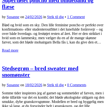
Supertøset poncho med bindebånd og
flæse
by
Susanne
on
24/02/2026
in
Strik til dig
•
1 Comment
Blød og hvid som en sky. Den lille feminine poncho er perfekt over
konfirmations- eller studenteroutfittet i det lunefulde forårsvejr – og
over både hverdags- og festtøjet resten af året. Her er den strikket i
hvid som en lammesky, men vælger du en af de mange skønne
farver, som det bløde mohairgarn Bella fås i, kan du give den et…
Read more
Stedsegrøn – bred sweater med
snomønster
by
Susanne
on
18/02/2026
in
Strik til dig
•
0 Comments
Somme tider inspireres jeg af garnet og sommetider af farven, men i
dette tilfælde var det en kombi; det bløde økologiske uldgarn og den
smukke, dybe granskovsgrønne. Modellen er bred og hyggelig men
ikke så lang, at du forsvinder helt i granskoven, og det lille