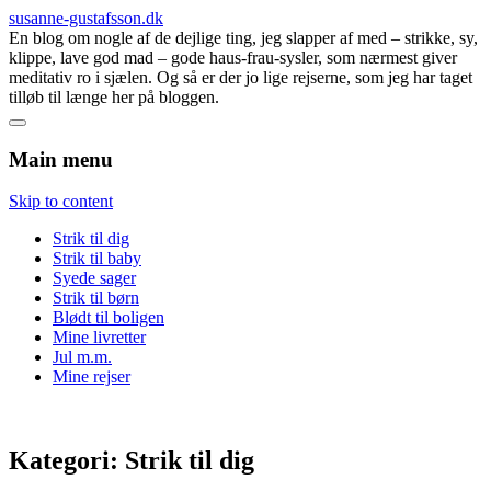
susanne-gustafsson.dk
En blog om nogle af de dejlige ting, jeg slapper af med – strikke, sy,
klippe, lave god mad – gode haus-frau-sysler, som nærmest giver
meditativ ro i sjælen. Og så er der jo lige rejserne, som jeg har taget
tilløb til længe her på bloggen.
Main menu
Skip to content
Strik til dig
Strik til baby
Syede sager
Strik til børn
Blødt til boligen
Mine livretter
Jul m.m.
Mine rejser
Kategori:
Strik til dig