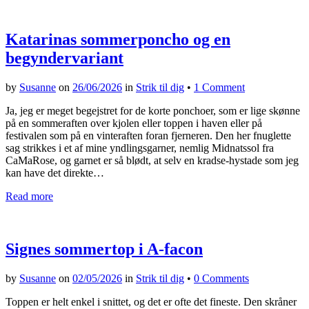
Katarinas sommerponcho og en
begyndervariant
by
Susanne
on
26/06/2026
in
Strik til dig
•
1 Comment
Ja, jeg er meget begejstret for de korte ponchoer, som er lige skønne
på en sommeraften over kjolen eller toppen i haven eller på
festivalen som på en vinteraften foran fjerneren. Den her fnuglette
sag strikkes i et af mine yndlingsgarner, nemlig Midnatssol fra
CaMaRose, og garnet er så blødt, at selv en kradse-hystade som jeg
kan have det direkte…
Read more
Signes sommertop i A-facon
by
Susanne
on
02/05/2026
in
Strik til dig
•
0 Comments
Toppen er helt enkel i snittet, og det er ofte det fineste. Den skråner