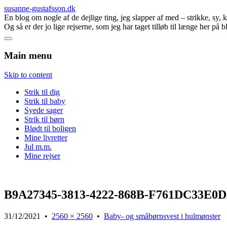
susanne-gustafsson.dk
En blog om nogle af de dejlige ting, jeg slapper af med – strikke, sy,
Og så er der jo lige rejserne, som jeg har taget tilløb til længe her på 
Main menu
Skip to content
Strik til dig
Strik til baby
Syede sager
Strik til børn
Blødt til boligen
Mine livretter
Jul m.m.
Mine rejser
B9A27345-3813-4222-868B-F761DC33E0D
31/12/2021
•
2560 × 2560
•
Baby- og småbørnsvest i hulmønster