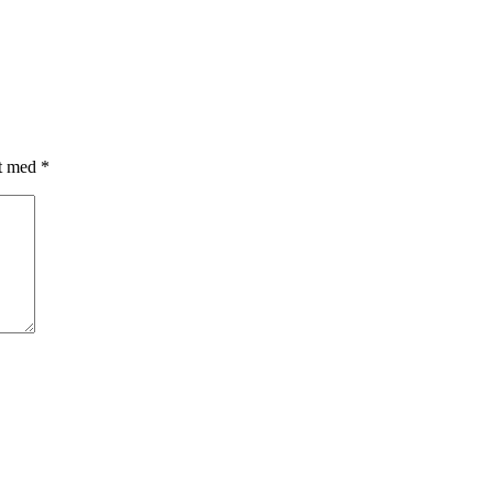
et med
*