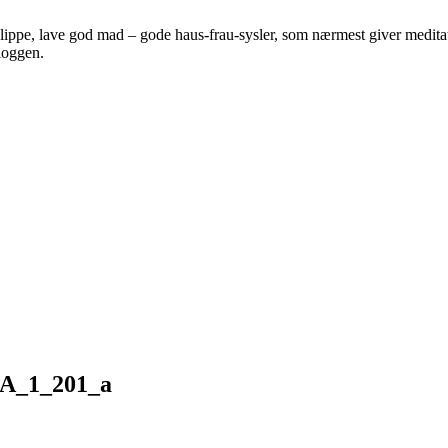
 klippe, lave god mad – gode haus-frau-sysler, som nærmest giver meditat
bloggen.
A_1_201_a