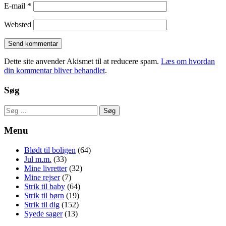
E-mail
*
Websted
Dette site anvender Akismet til at reducere spam.
Læs om hvordan
din kommentar bliver behandlet
.
Søg
Søg
efter:
Menu
Blødt til boligen
(64)
Jul m.m.
(33)
Mine livretter
(32)
Mine rejser
(7)
Strik til baby
(64)
Strik til børn
(19)
Strik til dig
(152)
Syede sager
(13)