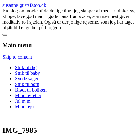
susanne-gustafsson.dk
En blog om nogle af de dejlige ting, jeg slapper af med – strikke, sy,
klippe, lave god mad – gode haus-frau-sysler, som nærmest giver
meditativ ro i sjælen. Og så er der jo lige rejserne, som jeg har taget
tilløb til længe her på bloggen.
Main menu
Skip to content
Strik til dig
Strik til baby
Syede sager
Strik til børn
Blødt til boligen
Mine livretter
Jul m.m.
Mine rejser
IMG_7985