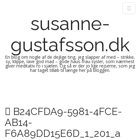
susanne-
gustafsson.dk
En blog om nogle af de dejlige ting, jeg slapper af med – strikke,
sy, klippe, lave god mad – gode haus-frau-sysler, som nærmest
giver meditativ ro i sjælen. Og så er der jo lige rejserne, som jeg
har taget tilløb til længe her på bloggen.
M
S
k
a
i
i
p
n
B24CFDA9-5981-4FCE-
t
m
o
AB14-
e
c
n
o
F6A89DD15E6D_1_201_a
n
u