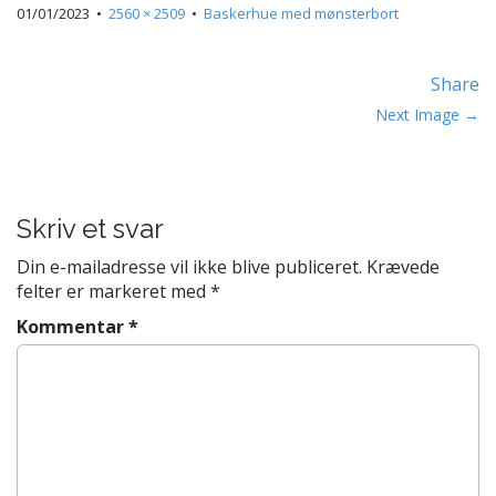
t
01/01/2023
•
2560 × 2509
•
Baskerhue med mønsterbort
e
n
Share
t
P
Next Image →
o
s
t
Skriv et svar
n
a
Din e-mailadresse vil ikke blive publiceret.
Krævede
v
felter er markeret med
*
i
Kommentar
*
g
a
t
i
o
n