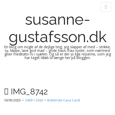
susanne-
gustafsson.dk
En blog om nogle af de dejlige ting, jeg slapper af med – strikke,
sy, klippe, lave god mad – gode haus-frau-sysler, som nærmest
giver meditativ ro i sjælen. Og så er der jo lige rejserne, som jeg
har taget tilløb til længe her på bloggen.
M
S
k
a
i
i
p
n
IMG_8742
t
m
o
e
10/05/2025
•
2469 × 2560
•
Boblende Cava Cardi
c
n
o
n
u