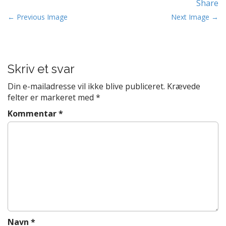
Share
t
P
e
← Previous Image
Next Image →
n
o
t
s
t
Skriv et svar
n
a
Din e-mailadresse vil ikke blive publiceret.
Krævede
v
felter er markeret med
*
i
Kommentar
*
g
a
t
i
o
n
Navn
*