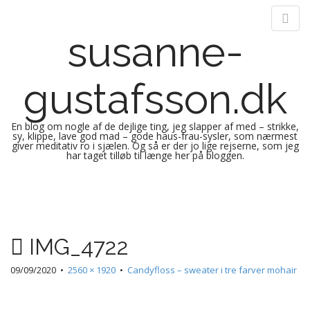
susanne-
gustafsson.dk
En blog om nogle af de dejlige ting, jeg slapper af med – strikke,
sy, klippe, lave god mad – gode haus-frau-sysler, som nærmest
giver meditativ ro i sjælen. Og så er der jo lige rejserne, som jeg
har taget tilløb til længe her på bloggen.
M
S
k
a
i
i
p
n
IMG_4722
t
m
o
e
09/09/2020
•
2560 × 1920
•
Candyfloss – sweater i tre farver mohair
c
n
o
n
u