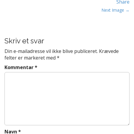
Share
t
P
e
Next Image →
n
o
t
s
t
Skriv et svar
n
a
Din e-mailadresse vil ikke blive publiceret.
Krævede
v
felter er markeret med
*
i
Kommentar
*
g
a
t
i
o
n
Navn
*