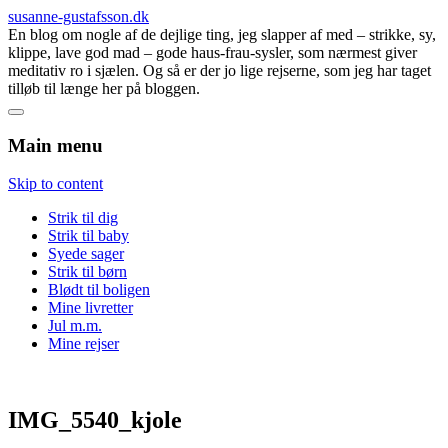
susanne-gustafsson.dk
En blog om nogle af de dejlige ting, jeg slapper af med – strikke, sy,
klippe, lave god mad – gode haus-frau-sysler, som nærmest giver
meditativ ro i sjælen. Og så er der jo lige rejserne, som jeg har taget
tilløb til længe her på bloggen.
Main menu
Skip to content
Strik til dig
Strik til baby
Syede sager
Strik til børn
Blødt til boligen
Mine livretter
Jul m.m.
Mine rejser
IMG_5540_kjole