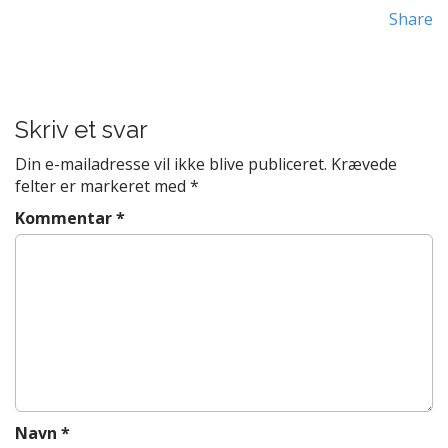
t
Share
e
P
n
o
t
s
t
Skriv et svar
n
Din e-mailadresse vil ikke blive publiceret.
Krævede
a
felter er markeret med
*
v
Kommentar
*
i
g
a
t
i
o
n
Navn
*