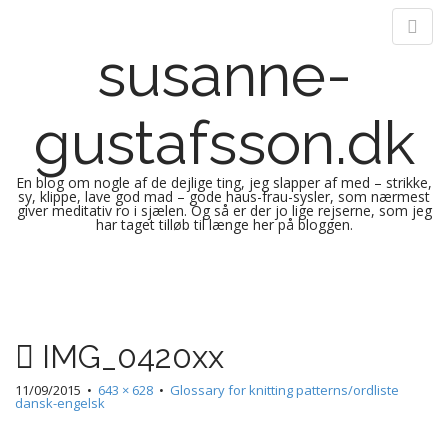
susanne-
gustafsson.dk
En blog om nogle af de dejlige ting, jeg slapper af med – strikke,
sy, klippe, lave god mad – gode haus-frau-sysler, som nærmest
giver meditativ ro i sjælen. Og så er der jo lige rejserne, som jeg
har taget tilløb til længe her på bloggen.
M
S
k
a
i
i
p
n
IMG_0420xx
t
m
o
e
11/09/2015
•
643 × 628
•
Glossary for knitting patterns/ordliste
c
dansk-engelsk
n
o
n
u