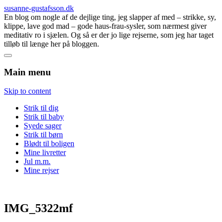
susanne-gustafsson.dk
En blog om nogle af de dejlige ting, jeg slapper af med – strikke, sy,
klippe, lave god mad – gode haus-frau-sysler, som nærmest giver
meditativ ro i sjælen. Og så er der jo lige rejserne, som jeg har taget
tilløb til længe her på bloggen.
Main menu
Skip to content
Strik til dig
Strik til baby
Syede sager
Strik til børn
Blødt til boligen
Mine livretter
Jul m.m.
Mine rejser
IMG_5322mf