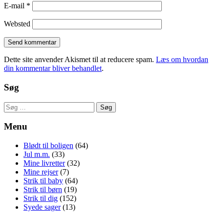
E-mail
*
Websted
Dette site anvender Akismet til at reducere spam.
Læs om hvordan
din kommentar bliver behandlet
.
Søg
Søg
efter:
Menu
Blødt til boligen
(64)
Jul m.m.
(33)
Mine livretter
(32)
Mine rejser
(7)
Strik til baby
(64)
Strik til børn
(19)
Strik til dig
(152)
Syede sager
(13)