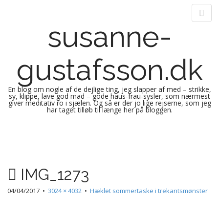
susanne-
gustafsson.dk
En blog om nogle af de dejlige ting, jeg slapper af med – strikke,
sy, klippe, lave god mad – gode haus-frau-sysler, som nærmest
giver meditativ ro i sjælen. Og så er der jo lige rejserne, som jeg
har taget tilløb til længe her på bloggen.
M
S
k
a
i
i
p
n
IMG_1273
t
m
o
e
04/04/2017
•
3024 × 4032
•
Hæklet sommertaske i trekantsmønster
c
n
o
n
u