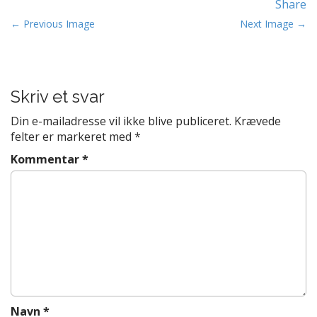
Share
t
P
e
← Previous Image
Next Image →
n
o
t
s
t
Skriv et svar
n
a
Din e-mailadresse vil ikke blive publiceret.
Krævede
v
felter er markeret med
*
i
Kommentar
*
g
a
t
i
o
n
Navn
*