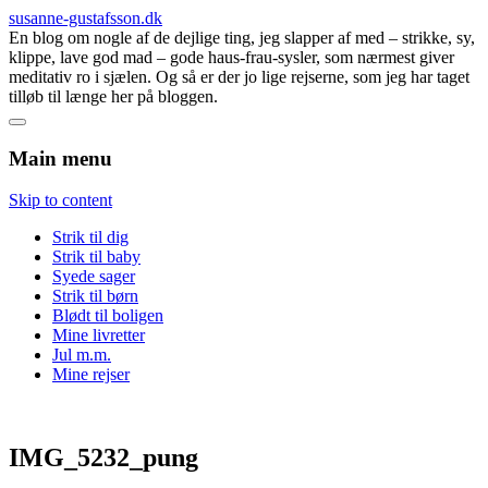
susanne-gustafsson.dk
En blog om nogle af de dejlige ting, jeg slapper af med – strikke, sy,
klippe, lave god mad – gode haus-frau-sysler, som nærmest giver
meditativ ro i sjælen. Og så er der jo lige rejserne, som jeg har taget
tilløb til længe her på bloggen.
Main menu
Skip to content
Strik til dig
Strik til baby
Syede sager
Strik til børn
Blødt til boligen
Mine livretter
Jul m.m.
Mine rejser
IMG_5232_pung