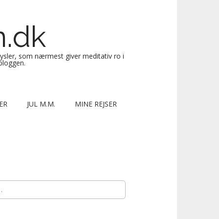
n.dk
sysler, som nærmest giver meditativ ro i
 bloggen.
ER
JUL M.M.
MINE REJSER