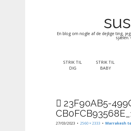
sus
En blog om nogle af de dejlige ting, je
sjælen. 
M
S
STRIK TIL
STRIK TIL
k
a
DIG
BABY
i
i
p
n
t
m
o
e
c
23F90AB5-499
n
o
CB0FCB93568E_
n
u
t
27/03/2023
•
2560 × 2333
•
Marrakesh tø
e