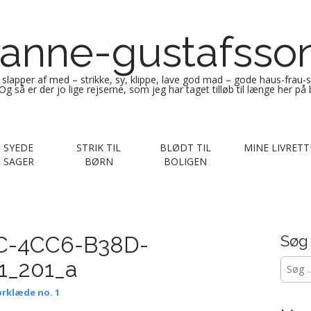
anne-gustafsso
g slapper af med – strikke, sy, klippe, lave god mad – gode haus-frau-
Og så er der jo lige rejserne, som jeg har taget tilløb til længe her på
SYEDE
STRIK TIL
BLØDT TIL
MINE LIVRETT
SAGER
BØRN
BOLIGEN
C-4CC6-B38D-
Søg
Søg
1_201_a
efter:
rklæde no. 1