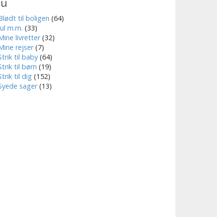
nu
Blødt til boligen
(64)
Jul m.m.
(33)
Mine livretter
(32)
Mine rejser
(7)
Strik til baby
(64)
Strik til børn
(19)
Strik til dig
(152)
Syede sager
(13)