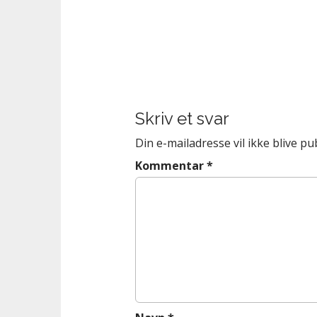
n
t
P
o
s
t
Skriv et svar
n
a
Din e-mailadresse vil ikke blive pub
v
Kommentar
*
i
g
a
t
i
o
n