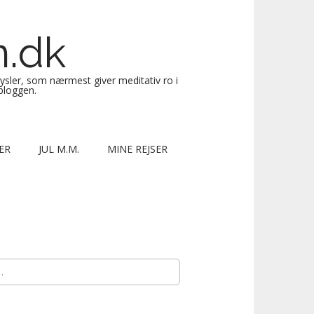
n.dk
sysler, som nærmest giver meditativ ro i
 bloggen.
ER
JUL M.M.
MINE REJSER