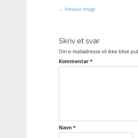
n
t
P
← Previous Image
o
s
t
Skriv et svar
n
a
Din e-mailadresse vil ikke blive pub
v
Kommentar
*
i
g
a
t
i
o
n
Navn
*