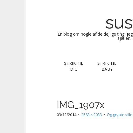
sus
En blog om nogle af de dejlige ting, je
sjælen. 
M
S
STRIK TIL
STRIK TIL
k
a
DIG
BABY
i
i
p
n
t
m
o
e
c
IMG_1907x
n
o
n
u
09/12/2014
•
2583 × 2033
•
Og grynte ville
t
e