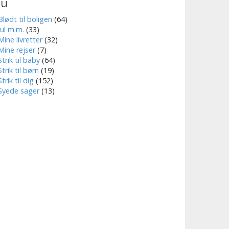
nu
Blødt til boligen
(64)
Jul m.m.
(33)
Mine livretter
(32)
Mine rejser
(7)
Strik til baby
(64)
Strik til børn
(19)
Strik til dig
(152)
Syede sager
(13)