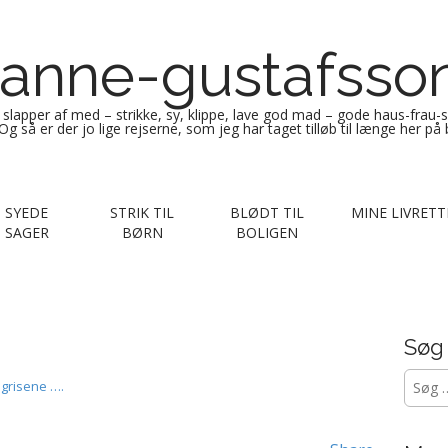
anne-gustafsso
g slapper af med – strikke, sy, klippe, lave god mad – gode haus-frau-
Og så er der jo lige rejserne, som jeg har taget tilløb til længe her på
SYEDE
STRIK TIL
BLØDT TIL
MINE LIVRETT
SAGER
BØRN
BOLIGEN
Søg
Søg
 grisene ….
efter: