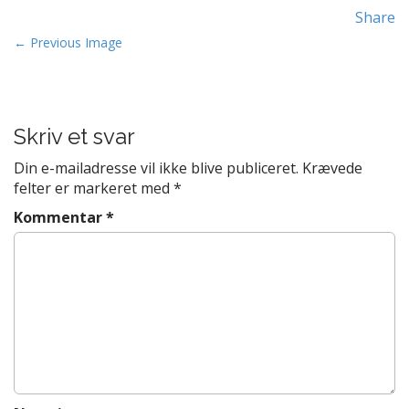
t
Share
e
P
← Previous Image
n
o
t
s
t
Skriv et svar
n
a
Din e-mailadresse vil ikke blive publiceret.
Krævede
v
felter er markeret med
*
i
Kommentar
*
g
a
t
i
o
n