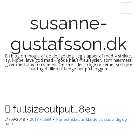
susanne-
gustafsson.dk
En blog om nogle af de dejlige ting, jeg slapper af med – strikke,
sy, klippe, lave god mad – gode haus-frau-sysler, som nærmest
giver meditativ ro i sjælen. Og så er der jo lige rejserne, som jeg
har taget tilløb til længe her på bloggen.
M
S
k
a
i
i
p
n
fullsizeoutput_8e3
t
m
o
e
21/09/2018
•
2918 × 2684
•
Perlestrikket tørklæde classic til dig og
c
ham
n
o
n
u