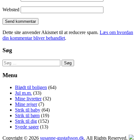
Websted
Dette site anvender Akismet til at reducere spam.
Læs om hvordan
din kommentar bliver behandlet
.
Søg
Søg
efter:
Menu
Blødt til boligen
(64)
Jul m.m.
(33)
Mine livretter
(32)
Mine rejser
(7)
Strik til baby
(64)
Strik til børn
(19)
Strik til dig
(152)
Syede sager
(13)
Copyright © 2026
susanne-gustafsson.dk
. All Rights Reserved.