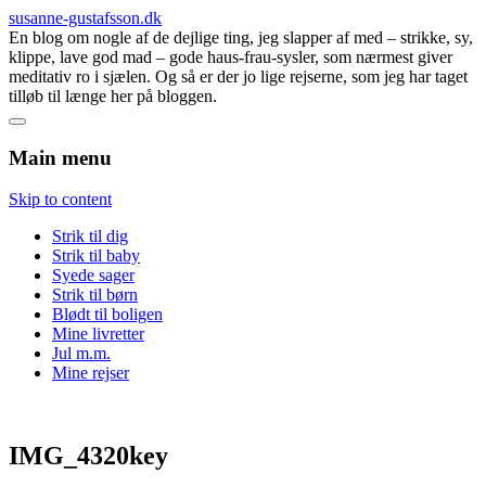
susanne-gustafsson.dk
En blog om nogle af de dejlige ting, jeg slapper af med – strikke, sy,
klippe, lave god mad – gode haus-frau-sysler, som nærmest giver
meditativ ro i sjælen. Og så er der jo lige rejserne, som jeg har taget
tilløb til længe her på bloggen.
Main menu
Skip to content
Strik til dig
Strik til baby
Syede sager
Strik til børn
Blødt til boligen
Mine livretter
Jul m.m.
Mine rejser
IMG_4320key