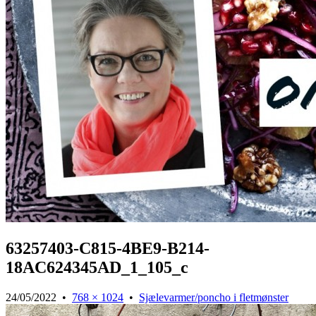
63257403-C815-4BE9-B214-
18AC624345AD_1_105_c
24/05/2022
•
768 × 1024
•
Sjælevarmer/poncho i fletmønster