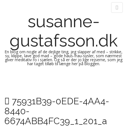
susanne-
gustafsson.dk
En blog om nogle af de dejlige ting, jeg slapper af med – strikke,
sy, klippe, lave god mad – gode haus-frau-sysler, som nærmest
giver meditativ ro i sjælen. Og så er der jo lige rejserne, som jeg
har taget tilløb til længe her på bloggen.
M
S
k
a
i
i
p
n
75931B39-0EDE-4AA4-
t
m
o
8440-
e
c
n
o
6674ABB4FC39_1_201_a
n
u