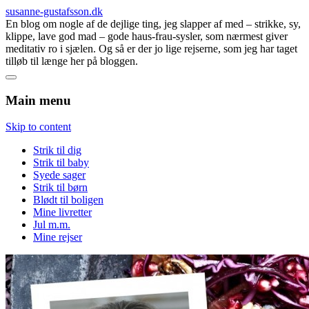
susanne-gustafsson.dk
En blog om nogle af de dejlige ting, jeg slapper af med – strikke, sy,
klippe, lave god mad – gode haus-frau-sysler, som nærmest giver
meditativ ro i sjælen. Og så er der jo lige rejserne, som jeg har taget
tilløb til længe her på bloggen.
Main menu
Skip to content
Strik til dig
Strik til baby
Syede sager
Strik til børn
Blødt til boligen
Mine livretter
Jul m.m.
Mine rejser