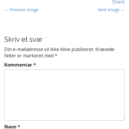
Share
t
P
e
← Previous Image
Next Image →
n
o
t
s
t
Skriv et svar
n
a
Din e-mailadresse vil ikke blive publiceret.
Krævede
v
felter er markeret med
*
i
Kommentar
*
g
a
t
i
o
n
Navn
*