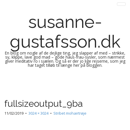
susanne-
gustafsson.dk
En blog om nogle af de dejlige ting, jeg slapper af med – strikke,
sy, klippe, lave god mad – gode haus-frau-sysler, som nærmest
giver meditativ ro i sjælen. Og så er der jo lige rejserne, som jeg
har taget tilløb til længe her på bloggen.
M
S
k
a
i
i
p
n
fullsizeoutput_9ba
t
m
o
e
11/02/2019
•
3024 × 3024
•
Stribet mohairtrøje
c
n
o
n
u