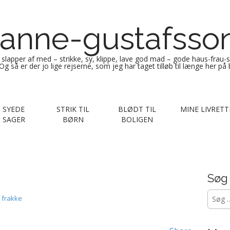
anne-gustafsso
g slapper af med – strikke, sy, klippe, lave god mad – gode haus-frau-
Og så er der jo lige rejserne, som jeg har taget tilløb til længe her på
SYEDE
STRIK TIL
BLØDT TIL
MINE LIVRETT
SAGER
BØRN
BOLIGEN
Søg
Søg
le frakke
efter: