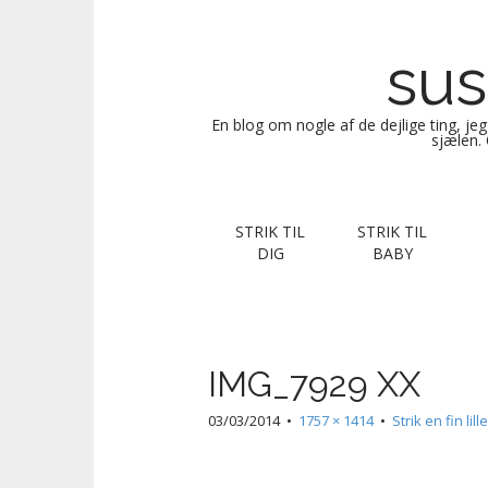
sus
En blog om nogle af de dejlige ting, je
sjælen. 
M
S
STRIK TIL
STRIK TIL
k
a
DIG
BABY
i
i
p
n
t
m
o
e
c
IMG_7929 XX
n
o
n
u
03/03/2014
•
1757 × 1414
•
Strik en fin lil
t
e