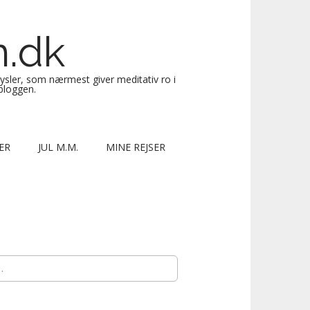
n.dk
sysler, som nærmest giver meditativ ro i
 bloggen.
ER
JUL M.M.
MINE REJSER