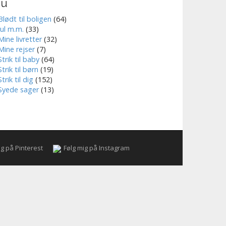
nu
Blødt til boligen
(64)
Jul m.m.
(33)
Mine livretter
(32)
Mine rejser
(7)
Strik til baby
(64)
Strik til børn
(19)
Strik til dig
(152)
Syede sager
(13)
ig på Pinterest
Følg mig på Instagram