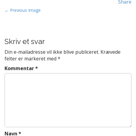
Share
t
P
e
← Previous Image
n
o
t
s
t
Skriv et svar
n
a
Din e-mailadresse vil ikke blive publiceret.
Krævede
v
felter er markeret med
*
i
Kommentar
*
g
a
t
i
o
n
Navn
*