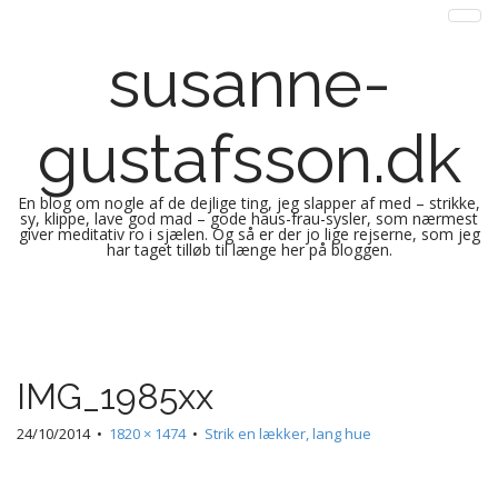
susanne-
gustafsson.dk
En blog om nogle af de dejlige ting, jeg slapper af med – strikke,
sy, klippe, lave god mad – gode haus-frau-sysler, som nærmest
giver meditativ ro i sjælen. Og så er der jo lige rejserne, som jeg
har taget tilløb til længe her på bloggen.
M
S
k
a
i
i
p
n
IMG_1985xx
t
m
o
e
24/10/2014
•
1820 × 1474
•
Strik en lækker, lang hue
c
n
o
n
u