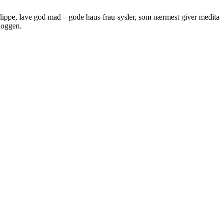
 klippe, lave god mad – gode haus-frau-sysler, som nærmest giver meditat
bloggen.