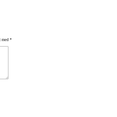
et med
*