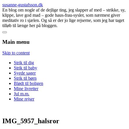
susanne-gustafsson.dk
En blog om nogle af de dejlige ting, jeg slapper af med – strikke, sy,
klippe, lave god mad – gode haus-frau-sysler, som nærmest giver
meditativ ro i sjælen. Og så er der jo lige rejserne, som jeg har taget
tilløb til længe her på bloggen.
Main menu
Skip to content
Strik til dig
Strik til baby
Syede sager
Strik til børn
Blødt til boligen
Mine livretter
Jul m.m.
Mine rejser
IMG_5957_halsror