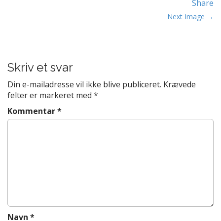
Share
t
P
e
Next Image →
n
o
t
s
t
Skriv et svar
n
a
Din e-mailadresse vil ikke blive publiceret.
Krævede
v
felter er markeret med
*
i
Kommentar
*
g
a
t
i
o
n
Navn
*