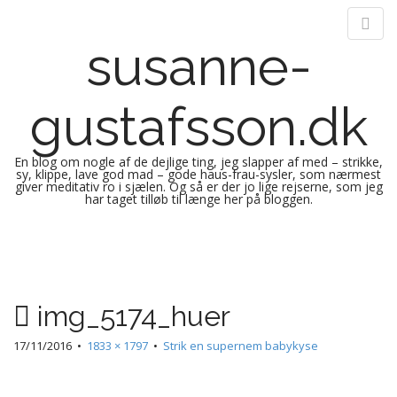
susanne-
gustafsson.dk
En blog om nogle af de dejlige ting, jeg slapper af med – strikke,
sy, klippe, lave god mad – gode haus-frau-sysler, som nærmest
giver meditativ ro i sjælen. Og så er der jo lige rejserne, som jeg
har taget tilløb til længe her på bloggen.
M
S
k
a
i
i
p
n
img_5174_huer
t
m
o
e
17/11/2016
•
1833 × 1797
•
Strik en supernem babykyse
c
n
o
n
u