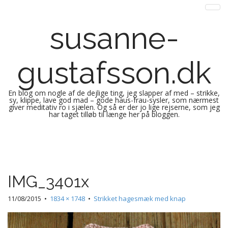
susanne-
gustafsson.dk
En blog om nogle af de dejlige ting, jeg slapper af med – strikke,
sy, klippe, lave god mad – gode haus-frau-sysler, som nærmest
giver meditativ ro i sjælen. Og så er der jo lige rejserne, som jeg
har taget tilløb til længe her på bloggen.
M
S
k
a
i
i
p
n
IMG_3401x
t
m
o
e
11/08/2015
•
1834 × 1748
•
Strikket hagesmæk med knap
c
n
o
n
u