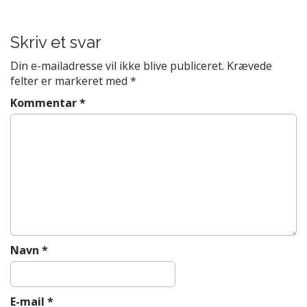
s
t
Skriv et svar
n
a
Din e-mailadresse vil ikke blive publiceret.
Krævede
v
felter er markeret med
*
i
Kommentar
*
g
a
t
i
o
n
Navn
*
E-mail
*