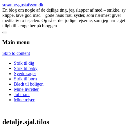
susanne-gustafsson.dk
En blog om nogle af de dejlige ting, jeg slapper af med – strikke, sy,
klippe, lave god mad – gode haus-frau-sysler, som nærmest giver
meditativ ro i sjælen. Og så er der jo lige rejserne, som jeg har taget
tilløb til længe her på bloggen.
Main menu
Skip to content
Strik til dig
Strik til baby
Syede sager
Strik til børn
Blødt til boligen
Mine livretter
Jul m.m.
Mine rejser
detalje.sjal.tilos