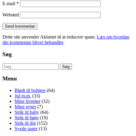
E-mail
*
Websted
Dette site anvender Akismet til at reducere spam.
Læs om hvordan
din kommentar bliver behandlet
.
Søg
Søg
efter:
Menu
Blødt til boligen
(64)
Jul m.m.
(33)
Mine livretter
(32)
Mine rejser
(7)
Strik til baby
(64)
Strik til børn
(19)
Strik til dig
(152)
Syede sager
(13)