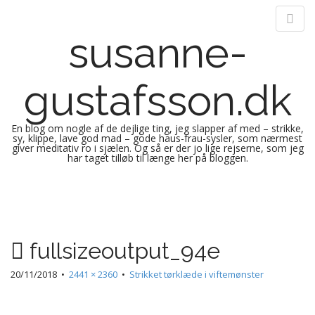
susanne-
gustafsson.dk
En blog om nogle af de dejlige ting, jeg slapper af med – strikke,
sy, klippe, lave god mad – gode haus-frau-sysler, som nærmest
giver meditativ ro i sjælen. Og så er der jo lige rejserne, som jeg
har taget tilløb til længe her på bloggen.
M
S
k
a
i
i
p
n
fullsizeoutput_94e
t
m
o
e
20/11/2018
•
2441 × 2360
•
Strikket tørklæde i viftemønster
c
n
o
n
u