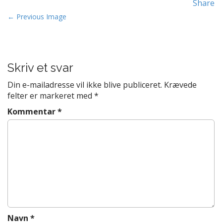
Share
t
P
e
← Previous Image
n
o
t
s
t
Skriv et svar
n
a
Din e-mailadresse vil ikke blive publiceret.
Krævede
v
felter er markeret med
*
i
Kommentar
*
g
a
t
i
o
n
Navn
*