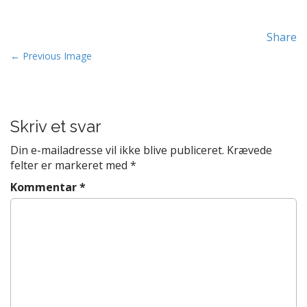
t
e
Share
n
t
P
← Previous Image
o
s
t
Skriv et svar
n
a
Din e-mailadresse vil ikke blive publiceret.
Krævede
v
felter er markeret med
*
i
Kommentar
*
g
a
t
i
o
n