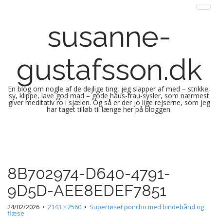
susanne-
gustafsson.dk
En blog om nogle af de dejlige ting, jeg slapper af med – strikke,
sy, klippe, lave god mad – gode haus-frau-sysler, som nærmest
giver meditativ ro i sjælen. Og så er der jo lige rejserne, som jeg
har taget tilløb til længe her på bloggen.
M
S
k
a
i
i
p
n
8B702974-D640-4791-
t
m
o
9D5D-AEE8EDEF7851
e
c
n
o
24/02/2026
•
2143 × 2560
•
Supertøset poncho med bindebånd og
n
flæse
u