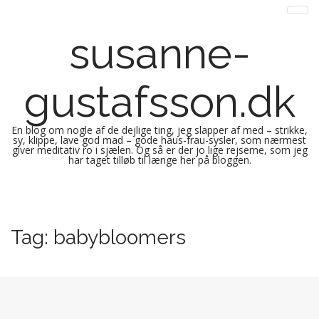
susanne-
gustafsson.dk
En blog om nogle af de dejlige ting, jeg slapper af med – strikke,
sy, klippe, lave god mad – gode haus-frau-sysler, som nærmest
giver meditativ ro i sjælen. Og så er der jo lige rejserne, som jeg
har taget tilløb til længe her på bloggen.
M
S
k
a
i
i
Tag:
babybloomers
p
n
t
m
o
e
c
n
o
n
u