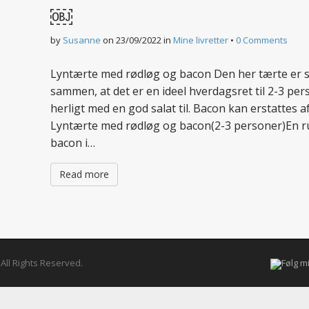
￼
by
Susanne
on
23/09/2022
in
Mine livretter
•
0 Comments
Lyntærte med rødløg og bacon Den her tærte er 
sammen, at det er en ideel hverdagsret til 2-3 pe
herligt med en god salat til. Bacon kan erstattes af 
Lyntærte med rødløg og bacon(2-3 personer)En ru
bacon i…
Read more
. All Rights Reserved.
Følg m