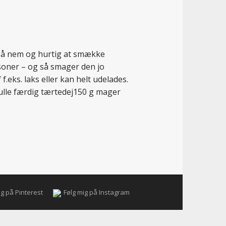
så nem og hurtig at smække
rsoner – og så smager den jo
f.eks. laks eller kan helt udelades.
lle færdig tærtedej150 g mager
ig på Pinterest
Følg mig på Instagram