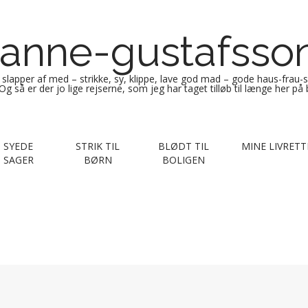
anne-gustafsso
g slapper af med – strikke, sy, klippe, lave god mad – gode haus-frau-
Og så er der jo lige rejserne, som jeg har taget tilløb til længe her på
SYEDE
STRIK TIL
BLØDT TIL
MINE LIVRETT
SAGER
BØRN
BOLIGEN