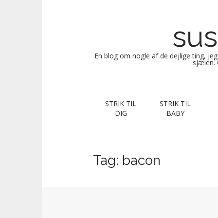
sus
En blog om nogle af de dejlige ting, je
sjælen. 
M
S
STRIK TIL
STRIK TIL
k
a
DIG
BABY
i
i
p
n
t
m
o
Tag:
bacon
e
c
n
o
n
u
t
e