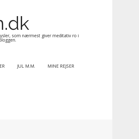
n.dk
sysler, som nærmest giver meditativ ro i
 bloggen.
ER
JUL M.M.
MINE REJSER