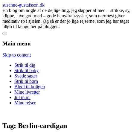
susanne-gustafsson.dk
En blog om nogle af de dejlige ting, jeg slapper af med – strikke, sy,
klippe, lave god mad – gode haus-frau-sysler, som nærmest giver
meditativ ro i sjælen. Og så er der jo lige rejserne, som jeg har taget
tilløb til længe her på bloggen.
Main menu
Skip to content
Strik til dig
Strik til baby
Syede sager
Strik til børn
Blødt til boligen
Mine livretter
Jul m.m.
Mine rejser
Tag:
Berlin-cardigan