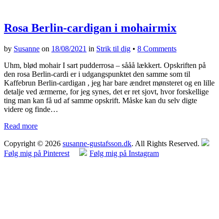
Rosa Berlin-cardigan i mohairmix
by
Susanne
on
18/08/2021
in
Strik til dig
•
8 Comments
Uhm, blød mohair I sart pudderrosa – sååå lækkert. Opskriften på
den rosa Berlin-cardi er i udgangspunktet den samme som til
Kaffebrun Berlin-cardigan , jeg har bare ændret mønsteret og en lille
detalje ved ærmerne, for jeg synes, det er ret sjovt, hvor forskellige
ting man kan få ud af samme opskrift. Måske kan du selv digte
videre og finde…
Read more
Copyright © 2026
susanne-gustafsson.dk
. All Rights Reserved.
Følg mig på Pinterest
Følg mig på Instagram