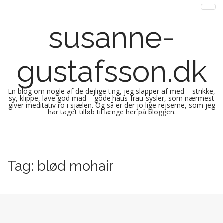
susanne-
gustafsson.dk
En blog om nogle af de dejlige ting, jeg slapper af med – strikke,
sy, klippe, lave god mad – gode haus-frau-sysler, som nærmest
giver meditativ ro i sjælen. Og så er der jo lige rejserne, som jeg
har taget tilløb til længe her på bloggen.
M
S
k
a
i
i
Tag:
blød mohair
p
n
t
m
o
e
c
n
o
n
u