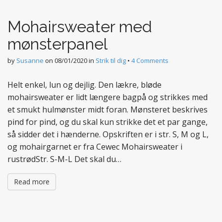
t
e
Mohairsweater med
n
t
mønsterpanel
by
Susanne
on
08/01/2020
in
Strik til dig
•
4 Comments
Helt enkel, lun og dejlig. Den lækre, bløde
mohairsweater er lidt længere bagpå og strikkes med
et smukt hulmønster midt foran. Mønsteret beskrives
pind for pind, og du skal kun strikke det et par gange,
så sidder det i hænderne. Opskriften er i str. S, M og L,
og mohairgarnet er fra Cewec Mohairsweater i
rustrødStr. S-M-L Det skal du…
Read more