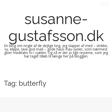
susanne-
gustafsson.dk
En blog om nogle af de dejlige ting, jeg slapper af med – strikke,
sy, klippe, lave god mad – gode haus-frau-sysler, som nærmest
giver meditativ ro i sjælen. Og så er der jo lige rejserne, som jeg
har taget tilløb til længe her på bloggen.
M
S
k
a
i
i
Tag:
butterfly
p
n
t
m
o
e
c
n
o
n
u