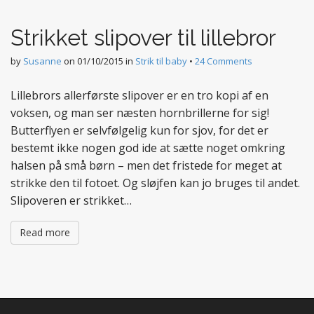
t
e
Strikket slipover til lillebror
n
t
by
Susanne
on
01/10/2015
in
Strik til baby
•
24 Comments
Lillebrors allerførste slipover er en tro kopi af en
voksen, og man ser næsten hornbrillerne for sig!
Butterflyen er selvfølgelig kun for sjov, for det er
bestemt ikke nogen god ide at sætte noget omkring
halsen på små børn – men det fristede for meget at
strikke den til fotoet. Og sløjfen kan jo bruges til andet.
Slipoveren er strikket…
Read more