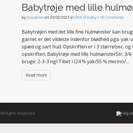
Babytrøje med lille hulmø
by
Susanne
on
23/02/2021
in
Strik til baby
•
16 Comments
Babytrøjen med det lille fine hulmønster kan brug
garnet er det vildeste indenfor blødhed pga. yak-u
spæd og sart hud. Opskriften er i 3 størrelser, og
opskriften. Babytrøje med lille hulmønsterStr. 3/6
bruge: 2-3-3 ngl Tibet i (24 % yak/55 % merino/…
Read more
. All Rights Reserved.
Følg m