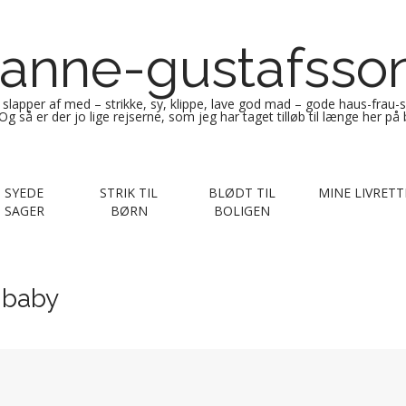
anne-gustafsso
g slapper af med – strikke, sy, klippe, lave god mad – gode haus-frau-
Og så er der jo lige rejserne, som jeg har taget tilløb til længe her på
SYEDE
STRIK TIL
BLØDT TIL
MINE LIVRETT
SAGER
BØRN
BOLIGEN
l baby