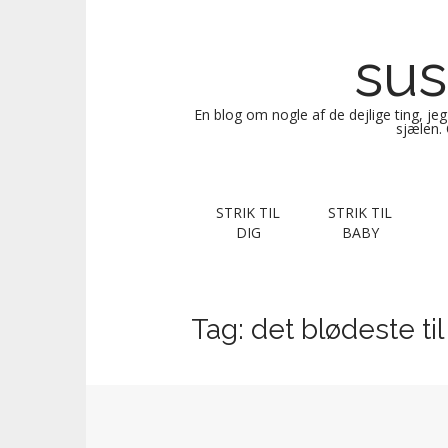
sus
En blog om nogle af de dejlige ting, je
sjælen. 
M
S
STRIK TIL
STRIK TIL
k
a
DIG
BABY
i
i
p
n
t
m
o
Tag:
det blødeste ti
e
c
n
o
n
u
t
e