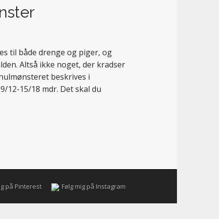
nster
es til både drenge og piger, og
lden. Altså ikke noget, der kradser
 hulmønsteret beskrives i
-9/12-15/18 mdr. Det skal du
ig på Pinterest
Følg mig på Instagram