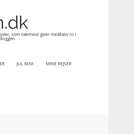
n.dk
sysler, som nærmest giver meditativ ro i
 bloggen.
ER
JUL M.M.
MINE REJSER