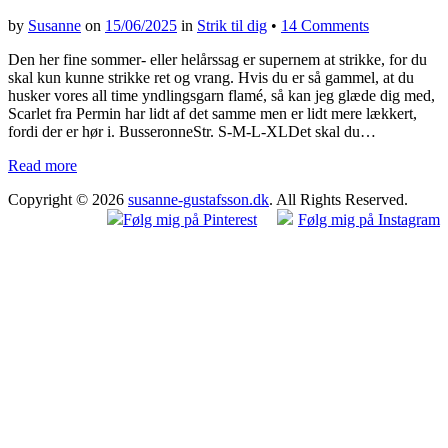
by
Susanne
on
15/06/2025
in
Strik til dig
•
14 Comments
Den her fine sommer- eller helårssag er supernem at strikke, for du
skal kun kunne strikke ret og vrang. Hvis du er så gammel, at du
husker vores all time yndlingsgarn flamé, så kan jeg glæde dig med,
Scarlet fra Permin har lidt af det samme men er lidt mere lækkert,
fordi der er hør i. BusseronneStr. S-M-L-XLDet skal du…
Read more
Copyright © 2026
susanne-gustafsson.dk
. All Rights Reserved.
Følg mig på Pinterest
Følg mig på Instagram