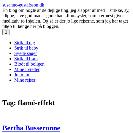
susanne-gustafsson.dk
En blog om nogle af de dejlige ting, jeg slapper af med – strikke, sy,
klippe, lave god mad – gode haus-frau-sysler, som nærmest giver
meditativ ro i sjælen. Og så er der jo lige rejserne, som jeg har taget
tilløb til længe her på bloggen.
Main
Skip
Strik til dig
to
Strik til baby
menu
content
Syede sager
Strik til børn
Blødt til boligen
Mine livretter
Jul m.m.
Mine rejser
Tag:
flamé-effekt
Bertha Busseronne