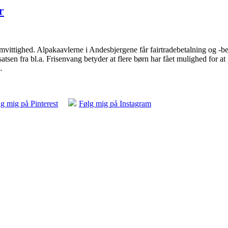
r
amvittighed. Alpakaavlerne i Andesbjergene får fairtradebetalning og -b
atsen fra bl.a. Frisenvang betyder at flere børn har fået mulighed for at
…
g mig på Pinterest
Følg mig på Instagram