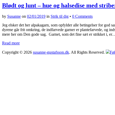
Blødt og lunt – hue og halsedise med stribe
by
Susanne
on
02/01/2019
in
Strik til dig
•
0 Comments
Jeg elsker det her alpakagarn, som opfylder alle betingelser for god s
dyrene går frit omkring, de indfarvede garner er plantefarvede, og inds
mere her om Den gode sag. Garnet, som det fine sæt er strikket i, er
Read more
Copyright © 2026
susanne-gustafsson.dk
. All Rights Reserved.
Føl