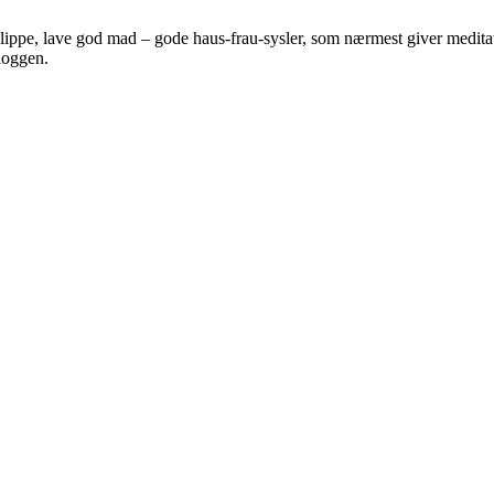
 klippe, lave god mad – gode haus-frau-sysler, som nærmest giver meditat
bloggen.