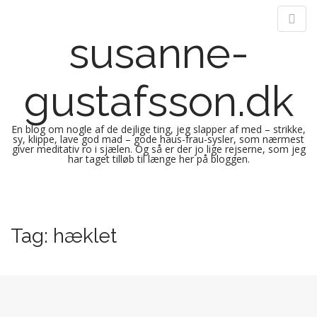
susanne-
gustafsson.dk
En blog om nogle af de dejlige ting, jeg slapper af med – strikke,
sy, klippe, lave god mad – gode haus-frau-sysler, som nærmest
giver meditativ ro i sjælen. Og så er der jo lige rejserne, som jeg
har taget tilløb til længe her på bloggen.
M
S
k
a
i
i
Tag:
hæklet
p
n
t
m
o
e
c
n
o
n
u