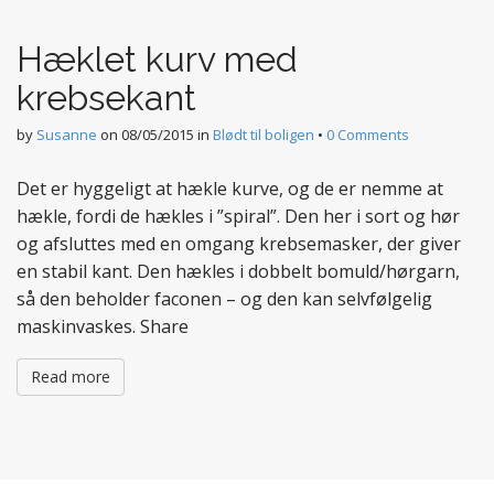
t
e
Hæklet kurv med
n
t
krebsekant
by
Susanne
on
08/05/2015
in
Blødt til boligen
•
0 Comments
Det er hyggeligt at hækle kurve, og de er nemme at
hækle, fordi de hækles i ”spiral”. Den her i sort og hør
og afsluttes med en omgang krebsemasker, der giver
en stabil kant. Den hækles i dobbelt bomuld/hørgarn,
så den beholder faconen – og den kan selvfølgelig
maskinvaskes. Share
Read more