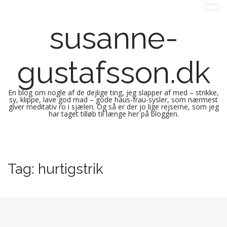
susanne-
gustafsson.dk
En blog om nogle af de dejlige ting, jeg slapper af med – strikke,
sy, klippe, lave god mad – gode haus-frau-sysler, som nærmest
giver meditativ ro i sjælen. Og så er der jo lige rejserne, som jeg
har taget tilløb til længe her på bloggen.
M
S
k
a
i
i
Tag:
hurtigstrik
p
n
t
m
o
e
c
n
o
n
u