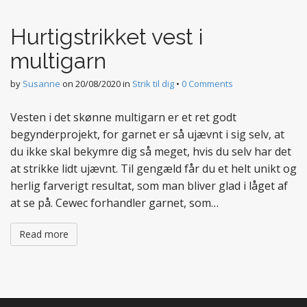
t
e
Hurtigstrikket vest i
n
t
multigarn
by
Susanne
on
20/08/2020
in
Strik til dig
•
0 Comments
Vesten i det skønne multigarn er et ret godt
begynderprojekt, for garnet er så ujævnt i sig selv, at
du ikke skal bekymre dig så meget, hvis du selv har det
at strikke lidt ujævnt. Til gengæld får du et helt unikt og
herlig farverigt resultat, som man bliver glad i låget af
at se på. Cewec forhandler garnet, som…
Read more