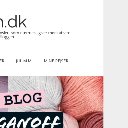
n.dk
sysler, som nærmest giver meditativ ro i
 bloggen.
ER
JUL M.M.
MINE REJSER