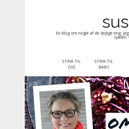
sus
En blog om nogle af de dejlige ting, je
sjælen. 
M
S
STRIK TIL
STRIK TIL
k
a
DIG
BABY
i
i
p
n
t
m
o
e
c
n
o
n
u
t
e