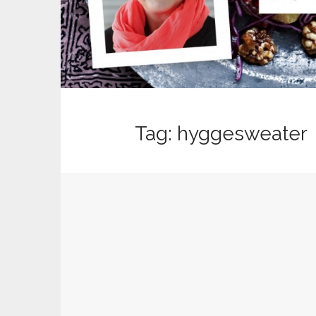
n
t
Tag:
hyggesweater