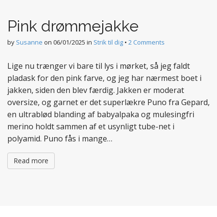
t
e
Pink drømmejakke
n
t
by
Susanne
on
06/01/2025
in
Strik til dig
•
2 Comments
Lige nu trænger vi bare til lys i mørket, så jeg faldt
pladask for den pink farve, og jeg har nærmest boet i
jakken, siden den blev færdig. Jakken er moderat
oversize, og garnet er det superlækre Puno fra Gepard,
en ultrablød blanding af babyalpaka og mulesingfri
merino holdt sammen af et usynligt tube-net i
polyamid. Puno fås i mange…
Read more