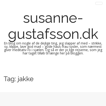
susanne-
gustafsson.dk
En blog om nogle af de dejlige ting, jeg slapper af med – strikke,
sy, klippe, lave god mad – gode haus-frau-sysler, som nærmest
giver meditativ ro i sjælen. Og så er der jo lige rejserne, som jeg
har taget tilløb til længe her på bloggen.
M
S
k
a
i
i
Tag:
jakke
p
n
t
m
o
e
c
n
o
n
u