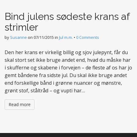
t
e
Bind julens sødeste krans af
n
t
strimler
by
Susanne
on
07/11/2015
in
Jul m.m.
•
0 Comments
Den her krans er virkelig billig og sjov julepynt, får du
skal stort set ikke bruge andet end, hvad du måske har
i skufferne og skabene i forvejen – de fleste af os har jo
gemt båndene fra sidste jul. Du skal ikke bruge andet
end forskellige bånd i grønne nuancer og mønstre,
grønt stof, ståltråd – og vupti har…
Read more