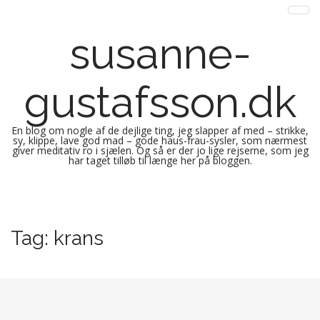
susanne-
gustafsson.dk
En blog om nogle af de dejlige ting, jeg slapper af med – strikke,
sy, klippe, lave god mad – gode haus-frau-sysler, som nærmest
giver meditativ ro i sjælen. Og så er der jo lige rejserne, som jeg
har taget tilløb til længe her på bloggen.
M
S
k
a
i
i
Tag:
krans
p
n
t
m
o
e
c
n
o
n
u