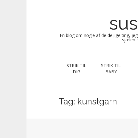
sus
En blog om nogle af de dejlige ting, je
sjælen. 
M
S
STRIK TIL
STRIK TIL
k
a
DIG
BABY
i
i
p
n
t
m
o
Tag:
kunstgarn
e
c
n
o
n
u
t
e