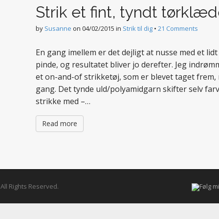
Strik et fint, tyndt tørklæ
by
Susanne
on
04/02/2015
in
Strik til dig
•
21 Comments
En gang imellem er det dejligt at nusse med et lidt 
pinde, og resultatet bliver jo derefter. Jeg indrø
et on-and-of strikketøj, som er blevet taget frem, n
gang. Det tynde uld/polyamidgarn skifter selv fa
strikke med –…
Read more
. All Rights Reserved.
Følg m