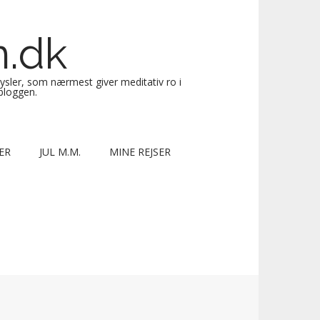
n.dk
sysler, som nærmest giver meditativ ro i
 bloggen.
ER
JUL M.M.
MINE REJSER