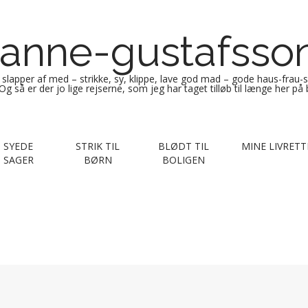
anne-gustafsso
g slapper af med – strikke, sy, klippe, lave god mad – gode haus-frau-
Og så er der jo lige rejserne, som jeg har taget tilløb til længe her på
SYEDE
STRIK TIL
BLØDT TIL
MINE LIVRETT
SAGER
BØRN
BOLIGEN