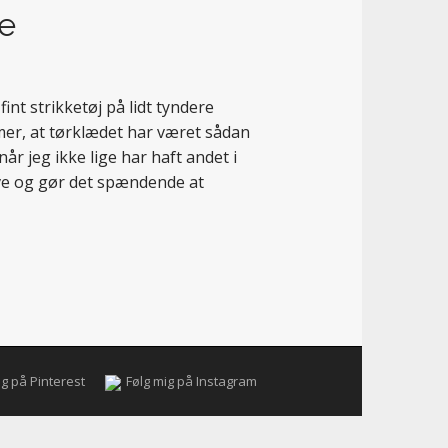
de
fint strikketøj på lidt tyndere
mmer, at tørklædet har været sådan
år jeg ikke lige har haft andet i
rve og gør det spændende at
ig på Pinterest
Følg mig på Instagram