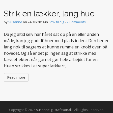
t
e
Strik en lækker, lang hue
n
t
by
Susanne
on
24/10/2014
in
Strik til dig
•
2 Comments
Da jeg altid selv har håret sat op på en eller anden
måde, kan jeg godt li’ huer med plads indeni. Den her er
lang nok til sagtens at kunne rumme en knold oven på
hovedet. Og så er det jo ingen sag at strikke med
farveeffekter, når garnet gør hele arbejdet for en.
Huen strikkes i et super lækkert,…
Read more
Copyright © 2026
susanne-gustafsson.dk
. All Rights Reserved.