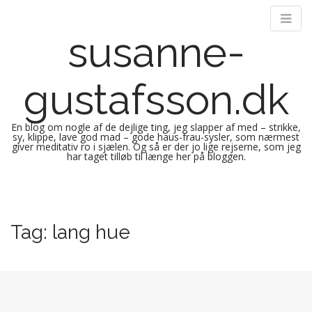
susanne-
gustafsson.dk
En blog om nogle af de dejlige ting, jeg slapper af med – strikke,
sy, klippe, lave god mad – gode haus-frau-sysler, som nærmest
giver meditativ ro i sjælen. Og så er der jo lige rejserne, som jeg
har taget tilløb til længe her på bloggen.
M
S
k
a
i
i
Tag:
lang hue
p
n
t
m
o
e
c
n
o
n
u