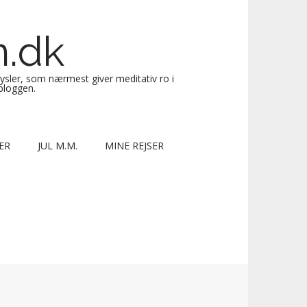
n.dk
sysler, som nærmest giver meditativ ro i
 bloggen.
ER
JUL M.M.
MINE REJSER