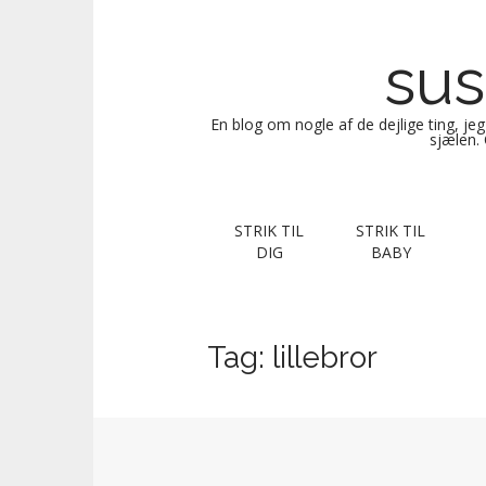
sus
En blog om nogle af de dejlige ting, je
sjælen. 
M
S
STRIK TIL
STRIK TIL
k
a
DIG
BABY
i
i
p
n
t
m
o
Tag:
lillebror
e
c
n
o
n
u
t
e