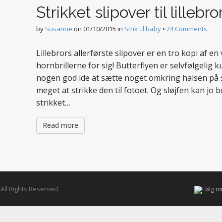
Strikket slipover til lillebro
by
Susanne
on
01/10/2015
in
Strik til baby
•
24 Comments
Lillebrors allerførste slipover er en tro kopi af 
hornbrillerne for sig! Butterflyen er selvfølgelig k
nogen god ide at sætte noget omkring halsen på 
meget at strikke den til fotoet. Og sløjfen kan jo b
strikket…
Read more
. All Rights Reserved.
Følg m