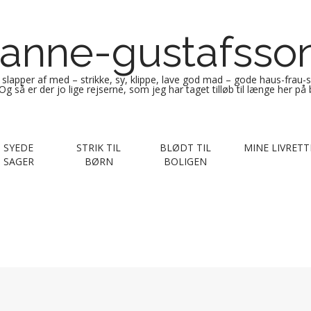
anne-gustafsso
g slapper af med – strikke, sy, klippe, lave god mad – gode haus-frau-
Og så er der jo lige rejserne, som jeg har taget tilløb til længe her på
SYEDE
STRIK TIL
BLØDT TIL
MINE LIVRETT
SAGER
BØRN
BOLIGEN