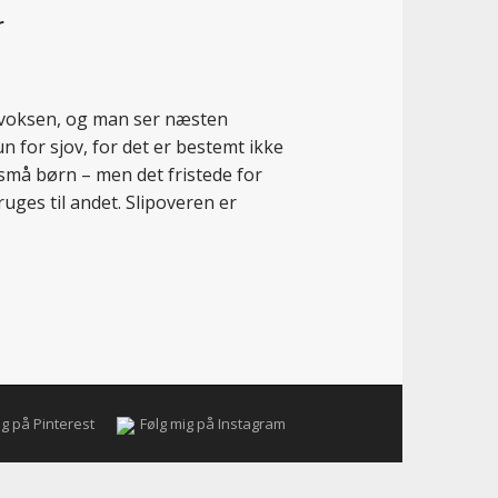
r
en voksen, og man ser næsten
un for sjov, for det er bestemt ikke
små børn – men det fristede for
ruges til andet. Slipoveren er
ig på Pinterest
Følg mig på Instagram