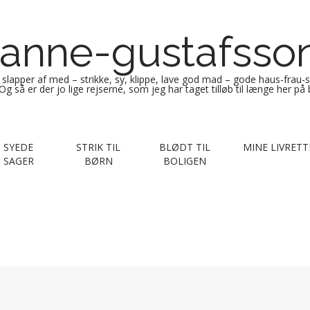
anne-gustafsso
g slapper af med – strikke, sy, klippe, lave god mad – gode haus-frau-
Og så er der jo lige rejserne, som jeg har taget tilløb til længe her på
SYEDE
STRIK TIL
BLØDT TIL
MINE LIVRETT
SAGER
BØRN
BOLIGEN