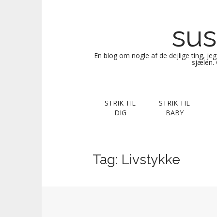
sus
En blog om nogle af de dejlige ting, je
sjælen. 
M
S
STRIK TIL
STRIK TIL
k
a
DIG
BABY
i
i
p
n
t
m
o
Tag:
Livstykke
e
c
n
o
n
u
t
e