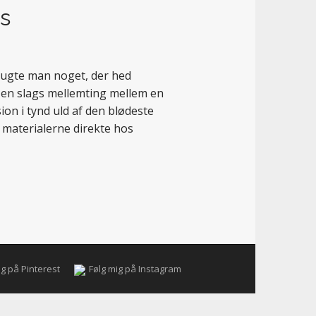
rs
brugte man noget, der hed
n en slags mellemting mellem en
ion i tynd uld af den blødeste
b materialerne direkte hos
ig på Pinterest
Følg mig på Instagram