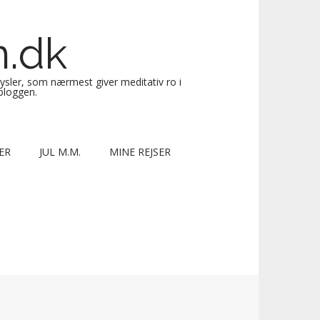
n.dk
sysler, som nærmest giver meditativ ro i
 bloggen.
ER
JUL M.M.
MINE REJSER